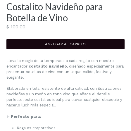
Costalito Navideño para
Botella de Vino
Precio
$ 100.00
habitual
AGREGAR AL CARRITO
Lleva la magia de la temporada a cada regalo con nuestro
encantador
costalito navideño
, diseñado especialmente para
presentar botellas de vino con un toque cálido, festivo y
elegante.
Elaborado en tela resistente de alta calidad, con ilustraciones
navideñas y un moño en tono vino que añade el detalle
perfecto, este costal es ideal para elevar cualquier obsequio y
hacerlo lucir más especial.
✨
Perfecto para:
Regalos corporativos